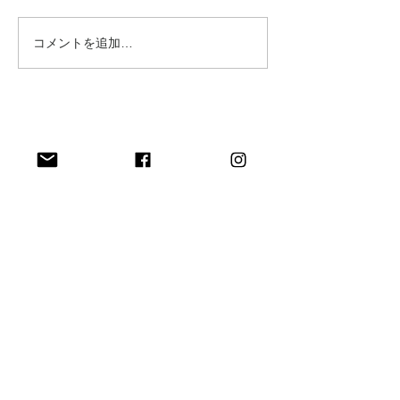
たしました。 た
済方法もご利用い
コメントを追加…
ご予約商品入荷のお知ら
のでよろしくお願
せ。
す。
FUN CURRENT
個人情報保護方針
特定商取引法に関する表記
​利用規約
最新ニュースをお届け