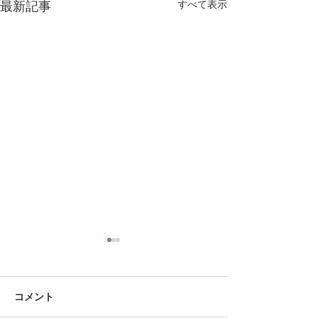
すべて表示
最新記事
決済方法につい
この度は決済方法
決済、銀行振込の
コメント
ラーで大変ご迷惑