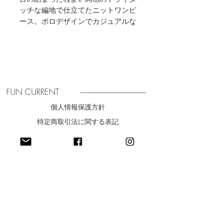
ッチな編地で仕立てたニットワンピ
ース。ポロデザインでカジュアルな
表情を添えつつ、すっきりとしたI
ラインシルエットと、袖口に向かっ
てほのかに広がるフレアスリーブが
女性らしさを引き立てます。体から
程よく離れながら、すっきりと見え
る絶妙なサイジングで、気負いすぎ
FUN CURRENT
ないシルエットにしているのもポイ
個人情報保護方針
ント。サイドとバックセンターはア
特定商取引法に関する表記
ウトリンキング仕様で、配色のリン
キング糸がさりげないアクセント
​利用規約
に。フロントに並ぶボタンもポイン
トとなり、シンプルながら一枚で洗
練されたスタイリングが完成する一
着。
最新ニュースをお届け
SIZE
36
着丈 129cm