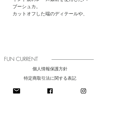
ブーシュカ。
カットオフした端のディテールや、
フラットな別布をライン使いしたデ
ザインがポイント。
立体的なレースで、付けるだけで今
っぽいスタイリングが完成します。
シンプルなTシャツスタイルに合わ
せたり、マニッシュなジャケットス
FUN CURRENT
タイルの外しとしてプラスするのも
個人情報保護方針
おすすめです。
特定商取引法に関する表記
SIZE
F
​利用規約
高さ 30cm
幅 56cm
紐丈 50cm
material
最新ニュースをお届け
【本体】
綿80%
ナイロン20%