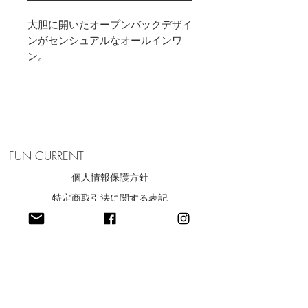
大胆に開いたオープンバックデザイ
ンがセンシュアルなオールインワ
ン。
コットンタッチなドライ感と、ナイ
ロン特有のしなやかな風合いを兼ね
備えたタスラン素材を使用、撥水か
つUVカット効果もあり機能性も抜
群です。
表面にワッシャー加工を施し、ナチ
FUN CURRENT
ュラルでやわらかな風合いを演出。
個人情報保護方針
横方向へのストレッチ性があり、着
特定商取引法に関する表記
心地がよくリラクシングな雰囲気を
纏います。
​利用規約
パンツ部分は細かなタックでたっぷ
りとボリュームを出し、ワンピース
のような見え感ながらも楽に着用で
きるのがポイント。
最新ニュースをお届け
共地のナローストラップはアジャス