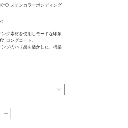
 TOKYO ステンカラーボンディング
価
00
格
ィング素材を使用しモードな印象
げたロングコート。
ィングのハリ感を活かした、構築
体感のあるボリュームスリーブが
ンポイント。モードな雰囲気に女
いディテールをプラスしました。
ェイクレザーにウールライクな生地
合わせたデザイン。
ールライクな生地にハリのある布帛
組み合わせたデザイン。
異なる素材感のコートを作製しま
のパンツを合わせたメンズライク
なしが今季の気分。
の撮影画像、お客様のお使いのモ