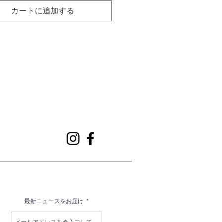
設定などにより、色味が違って見
カートに追加する
合があります。 商品の色味は、ス
撮影の画像をご参照ください。
着丈肩幅袖丈バスト
cm39cm66cm110cm
cm41cm68cm114cm
】
成皮革
地：ポリエステル80% アクリル
レーヨン10%
エステル80% アクリル10% レ
0%
：ポリエステル67% 綿33%
国】
時の注意事項】
濯はお控えください
理はできません
最新ニュースをお届け
ル乾燥禁止