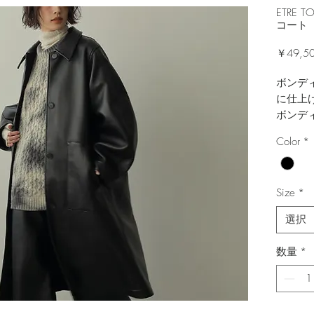
ETRE
コート
￥49,5
ボンデ
に仕上
ボンデ
的で立
Color
*
デザイ
性らし
A：フ
Size
*
を組み
B：ウ
選択
素材を
同型で
数量
*
した。
同素材
な着こ
※外で