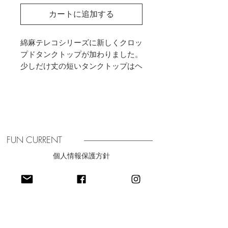
カートに追加する
綿麻テレコシリーズに新しくクロッ
プドタンクトップが加わりました。
少しだけ丈の短いタンクトップはヘ
ルシーで、そして垢抜けた印象にし
てくれます。
カップも取り外し可となっているの
でインナーを気にせずに安心して着
ていただけるのも◎。インナーのカ
ップ部分は取り外し可能なのでお洗
FUN CURRENT
濯もしやすくなっております
個人情報保護方針
素材感やシルエットにこだわり生地
特定商取引法に関する表記
から生産まで「MADE IN JAPAN」
のアイテム。
​利用規約
生地は通常の糸に比べ低速で紡績す
る事で空気を含み軽く優しい風合い
に仕上げられた生地を使用している