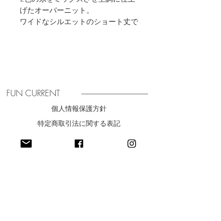
げたオーバーニット。
ワイドなシルエットのショート丈で
今っぽさと抜け感ある一枚。
襟端をロールさせ、肩線やアーホー
ルの縫い目を表に出すことで、シン
プルながら着映える一枚。
ワイドなボトムとのバランスがおす
すめです。
FUN CURRENT
SIZE
個人情報保護方針
F
特定商取引法に関する表記
着丈 40cm
肩幅 58cm
​利用規約
バスト 124cm
袖丈 58cm
袖ぐり 40cm
裾幅 55.5cm
最新ニュースをお届け
material
アクリル40%
ポリエステル33%