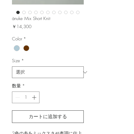
ànuke Mix Short Knit
価
￥14,300
格
Color
*
Size
*
数量
*
カートに追加する
2色の糸をミックスさせ杢調に仕上