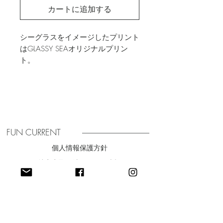
カートに追加する
シーグラスをイメージしたプリント
はGLASSY SEAオリジナルプリン
ト。
バックスタイルのデザインが抜け感
のあるデザインになっているのでカ
ジュアルに着こなしていただけます
同じ柄ののパンツとのセットアップ
もおすすめです
■material
FUN CURRENT
表地：レーヨン100%
個人情報保護方針
裏地：綿100%
特定商取引法に関する表記
■spec
サイズ: FREE
​利用規約
着丈 49cm
身幅 45.5cm
肩幅 29.5cm
model 身長約168cm