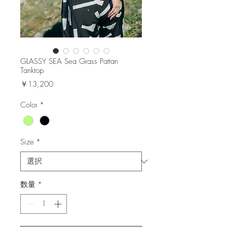
GLASSY SEA Sea Grass Pattan
Tanktop
価
￥13,200
格
Color
*
Size
*
数量
*