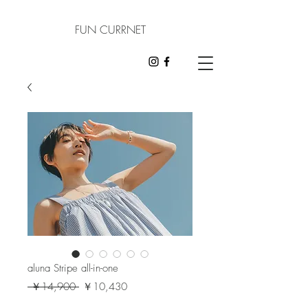
FUN CURRNET
aluna Stripe all-in-one
通
セ
 ￥14,900 
￥10,430
常
ー