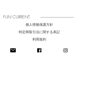
ケットもついているので暖かい時期
のアウトドアにもぴったりな１枚で
す。
FUN CURRENT
個人情報保護方針
特定商取引法に関する表記
【カラー】
​利用規約
WHITE×NAVY
【サイズ】
最新ニュースをお届け
S：
着丈 129cm
身幅1/2 38cm
裏地股下 9.5cm
裏地裾幅1/2 34cm
前股ぐり 62cm
配信登録
後ろ股ぐり 67cm
天幅 16cm