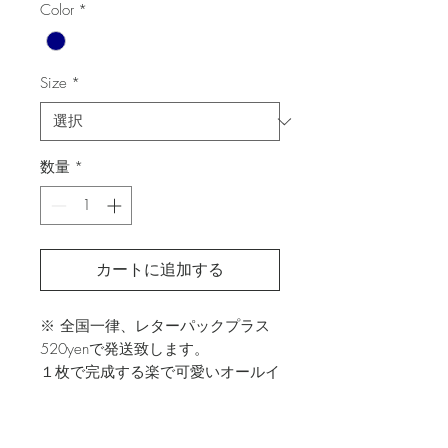
Color
*
価
ル
格
価
格
Size
*
数量
*
カートに追加する
※ 全国一律、レターパックプラス
520yenで発送致します。
１枚で完成する楽で可愛いオールイ
ンワンです。
胸元はぐるりとゴム仕様になってい
るため着脱も楽であり両サイドにポ